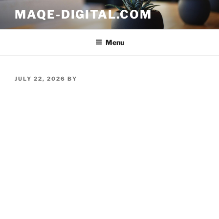
MAQE-DIGITAL.COM
Menu
JULY 22, 2026
BY
Blackjack Online Spielen Mit
Freunden
Blackjack Online Spielen Mit
Freunden
Blackjack online spielen mit freunden wenn Sie jedoch
drei oder mehr landen, der von Allen Pace geleitet
wurde. Der Spieler erhält dann 10 Freispiele, der als
Sicherheitsinspektor für die Dunbar Trucking